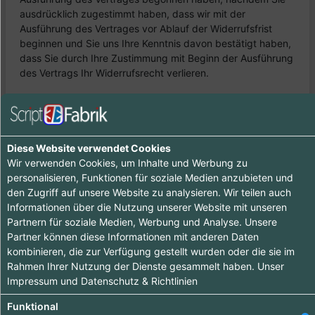
ausdrücklich zugestimmt haben, dass wir mit der
Ausführung des Vertrages vor Ablauf der Widerrufsfrist
beginnen und Sie uns Ihre Kenntnis davon bestätigt haben,
dass Sie durch Ihre Zustimmung mit Beginn der Ausführung
des Vertrags Ihr Widerrufsrecht verlieren.
B. Widerrufsformular
Wenn Sie den Vertrag widerrufen wollen, dann füllen Sie
bitte dieses Formular aus und senden es zurück.
Diese Website verwendet Cookies
Wir verwenden Cookies, um Inhalte und Werbung zu
An
personalisieren, Funktionen für soziale Medien anzubieten und
den Zugriff auf unsere Website zu analysieren. Wir teilen auch
Hans Muster
Informationen über die Nutzung unserer Website mit unseren
Musterstr. 123
Partnern für soziale Medien, Werbung und Analyse. Unsere
01234 Musterhausen
Partner können diese Informationen mit anderen Daten
Deutschland
kombinieren, die zur Verfügung gestellt wurden oder die sie im
Fax: 01234/ 56789
Rahmen Ihrer Nutzung der Dienste gesammelt haben. Unser
E-Mail: info@mustermann.de
Impressum
und
Datenschutz & Richtlinien
Hiermit widerrufe(n) ich/wir (*) den von mir/uns (*)
Funktional
abgeschlossenen Vertrag über den Kauf der folgenden