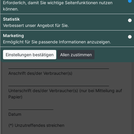
Erforderlich, damit Sie wichtige Seitenfunktionen nutzen
Waren (*)/die Erbringung der folgenden Dienstleistung (*)
können.
_______________________________________________________
Statistik
Verbessert unser Angebot für Sie.
_______________________________________________________
Marketing
Bestellt am (*) ____________ / erhalten am (*) __________________
Ermöglicht für Sie passende Informationen anzuzeigen.
________________________________________________________
Einstellungen bestätigen
Allen zustimmen
Name des/der Verbraucher(s)
________________________________________________________
Anschrift des/der Verbraucher(s)
________________________________________________________
Unterschrift des/der Verbraucher(s) (nur bei Mitteilung auf
Papier)
_________________________
Datum
(*) Unzutreffendes streichen